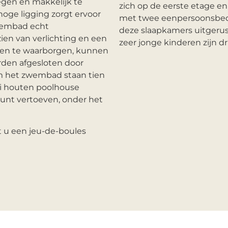
egen en makkelijk te
zich op de eerste etage en
 hoge ligging zorgt ervoor
met twee eenpersoonsbedde
zwembad echt
deze slaapkamers uitgerus
en van verlichting en een
zeer jonge kinderen zijn d
eren te waarborgen, kunnen
den afgesloten door
m het zwembad staan tien
ai houten poolhouse
kunt vertoeven, onder het
t u een jeu-de-boules