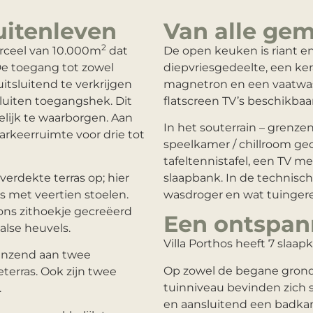
uitenleven
Van alle ge
2
erceel van 10.000m
dat
De open keuken is riant e
De toegang tot zowel
diepvriesgedeelte, een ke
uitsluitend te verkrijgen
magnetron en een vaatwas
luiten toegangshek. Dit
flatscreen TV’s beschikbaar
lijk te waarborgen. Aan
In het souterrain – grenzen
parkeerruimte voor drie tot
speelkamer / chillroom gec
tafeltennistafel, een TV m
erdekte terras op; hier
slaapbank. In de technisc
s met veertien stoelen.
wasdroger en wat tuinger
oons zithoekje gecreëerd
Een ontspan
alse heuvels.
Villa Porthos heeft 7 slaap
renzend aan twee
Op zowel de begane grond,
terras. Ook zijn twee
tuinniveau bevinden zich
.
en aansluitend een badka