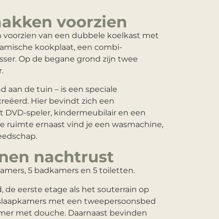
makken voorzien
n voorzien van een dubbele koelkast met
ramische kookplaat, een combi-
ser. Op de begane grond zijn twee
.
d aan de tuin – is een speciale
reëerd. Hier bevindt zich een
et DVD-speler, kindermeubilair en een
he ruimte ernaast vind je een wasmachine,
eedschap.
nen nachtrust
kamers, 5 badkamers en 5 toiletten.
 de eerste etage als het souterrain op
 slaapkamers met een tweepersoonsbed
mer met douche. Daarnaast bevinden